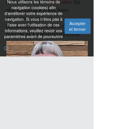
d'administrateurs
bénévoles
. En
Nous utilisons les témoins de
navigation (cookies) afin
plus de mette à profit leurs
d'améliorer votre expérience de
expertésises et leurs
navigation. Si vous n'êtes pas à
Accepter
l'aise avec l'utilisation de ces
connaissances, ils ont à coeur la
et fermer
informations, veuillez revoir vos
mission de La Maison d'Hélène.
paramètres avant de poursuivre
votre visite. -
Gérer vos témoins de navigation